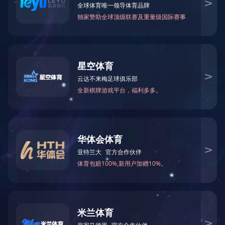
上一篇
下一篇
TOP
版权所有：米兰官方端网站登录入口
豫ICP备16025101