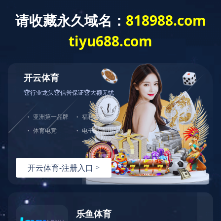
米兰(中国)
全国AAA信用证书
米兰官方端网站登录入口：2022-03-31 15:33:55
／
浏览：
2397