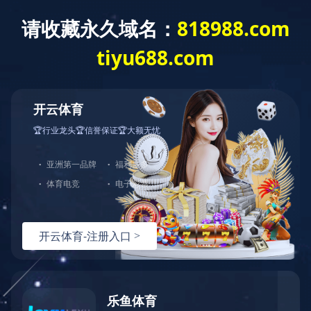
米兰(中国)
河南省科建建设工程有限公司被评为“2018年度
郑州市建筑施工总承包AAA级信用企业”
米兰官方端网站登录入口：2020-03-23 15:35:49
／
浏览：
2741