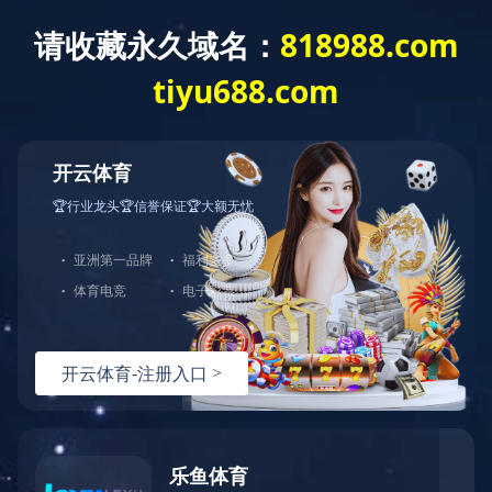
创新创优
河南省优质结构工程-海马公馆三期
米兰官方端网站登录入口：2025-03-11 15:22:06
／
浏览：
1026