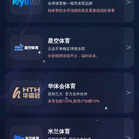
TOP
版权所有：米兰官方端网站登录入口
豫ICP备16025101
号-1
营业执照信息公示
技术维护：
郑州羿海
星空网页版登录入口
|
爱体育官方网站
|
开云网页版登录入口
|
博鱼网页版登录界面
|
爱体育手机网页版登录入口
|
乐动在线登
录官网
|
爱体育在线登录
|
MK官方网页版
|
华体会官方网页版
|