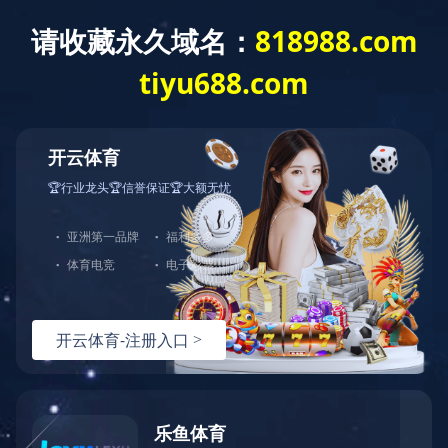
企业文化
创优团队拓展训练
米兰官方端网站登录入口：2019-10-11 11:34:22
／
浏览：
2558