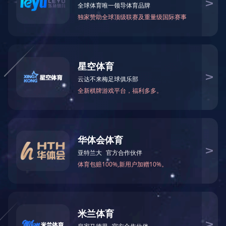
汇处，总建筑面积：约90427.62平方米；占地面积：约1.5万平
方米。本工程由17#楼、18#楼、19#楼、车库、幼儿园组成，其
中17#楼地上33层，地下2层；18#楼地上33层，地下2层；19#楼
地上33层，地下3层；车库为地下两层，部分兼作人防工程；幼
儿园为12班大型幼儿园。本工程设计使用年限为50年，屋面防
水等级为Ι级，耐火等级为一级，场地类别为Ⅲ类，基础形式为平
板式筏型基础，防雷级别为Ⅲ类，抗震设防烈度为7度（0.15g）
地上部分主要结构类型为剪力墙，地下部分主要结构为框架。