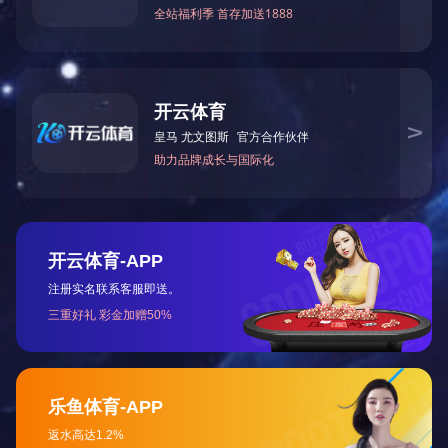
2020年度质量管理先进称号
2020年度信阳市外来施工先进企业
2020年度企业管理先进称号
2020年度安全管理先进称号