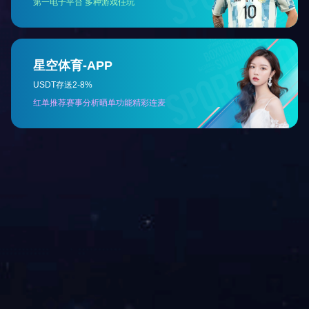
2017年质量管理先进企业
2017年省先进企业
2017年省安全先进企业
2016先进企业