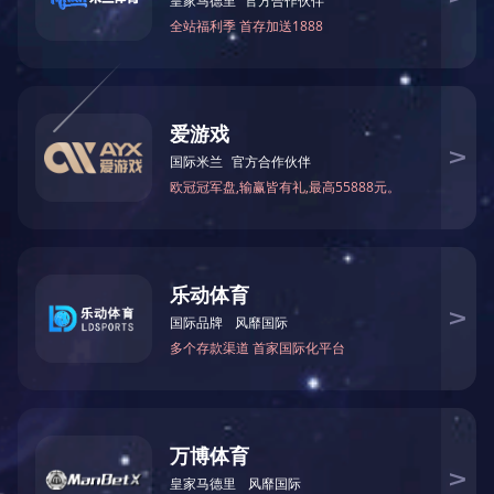
全国AAA信用证书
郑州市2020年度AAA信用证书