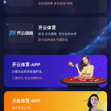
清华忆江南5期
建筑面积：㎡
占地面积：㎡
项目地点：