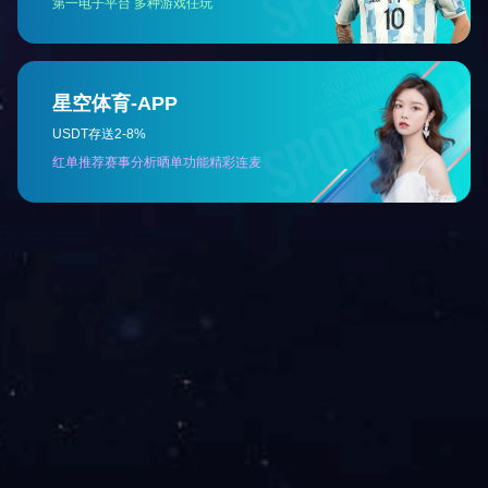
平顶山佳田西湖岸二期
建筑面积：㎡
占地面积：㎡
项目地点：
22 条
上一页
1
2
3
4
5
下一页
TOP